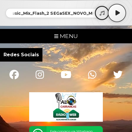
O_Music_Mix_Flash_2 SEGaSEX_NOVO_Music_Mix_Flash_bl
MENU
Redes Sociais
Fale conosco via Whatsapp: