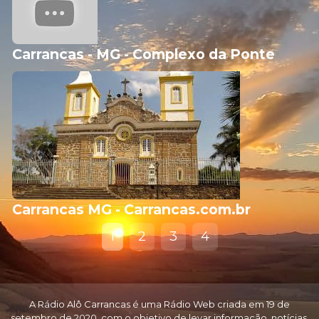
Carrancas - MG - Complexo da Ponte
Carrancas MG - Carrancas.com.br
1
2
3
4
A Rádio Alô Carrancas é uma Rádio Web criada em 19 de
setembro de 2020, com o objetivo de levar informação, notícias,